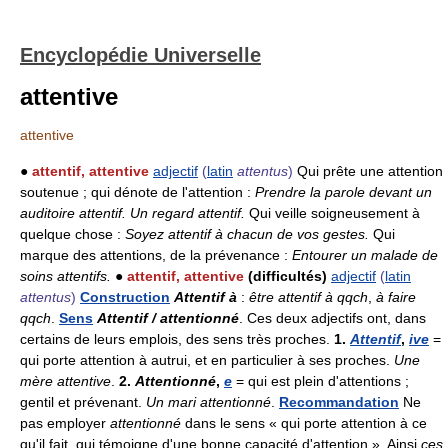
Encyclopédie Universelle
attentive
attentive
●
attentif, attentive
adjectif
(
latin
attentus
)
Qui prête une attention
soutenue ; qui dénote de l'attention :
Prendre la parole devant un
auditoire attentif.
Un regard attentif.
Qui veille soigneusement à
quelque chose :
Soyez attentif à chacun de vos gestes.
Qui
marque des attentions, de la prévenance :
Entourer un malade de
soins attentifs.
●
attentif, attentive
(difficultés)
adjectif
(
latin
attentus
)
Construction
Attentif à
:
être attentif à qqch
,
à faire
qqch
.
Sens
Attentif / attentionné
. Ces deux adjectifs ont, dans
certains de leurs emplois, des sens très proches.
1.
Attentif
,
ive
=
qui porte attention à autrui, et en particulier à ses proches.
Une
mère attentive
.
2.
Attentionné
,
e
= qui est plein d'attentions ;
gentil et prévenant.
Un mari attentionné
.
Recommandation
Ne
pas employer
attentionné
dans le sens « qui porte attention à ce
qu'il fait, qui témoigne d'une bonne capacité d'attention ». Ainsi
ces