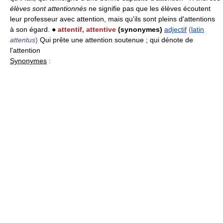
élèves sont attentionnés
ne signifie pas que les élèves écoutent
leur professeur avec attention, mais qu'ils sont pleins d'attentions
à son égard. ●
attentif, attentive
(synonymes)
adjectif
(
latin
attentus
)
Qui prête une attention soutenue ; qui dénote de
l'attention
Synonymes
: