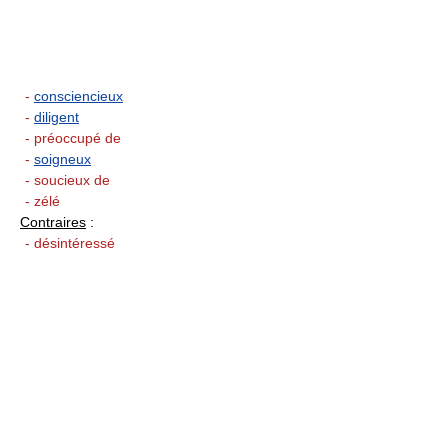
-
consciencieux
-
diligent
- préoccupé de
-
soigneux
- soucieux de
- zélé
Contraires
:
- désintéressé