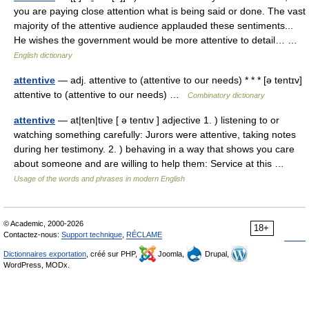
you are paying close attention what is being said or done. The vast
majority of the attentive audience applauded these sentiments...
He wishes the government would be more attentive to detail… …
English dictionary
attentive
— adj. attentive to (attentive to our needs) * * * [ə tentɪv]
attentive to (attentive to our needs) …
Combinatory dictionary
attentive
— at|ten|tive [ ə tentıv ] adjective 1. ) listening to or
watching something carefully: Jurors were attentive, taking notes
during her testimony. 2. ) behaving in a way that shows you care
about someone and are willing to help them: Service at this …
Usage of the words and phrases in modern English
© Academic, 2000-2026
18+
Contactez-nous:
Support technique
,
RÉCLAME
Dictionnaires exportation
, créé sur PHP,
Joomla,
Drupal,
WordPress, MODx.