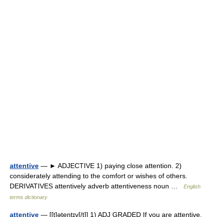
attentive
— ► ADJECTIVE 1) paying close attention. 2)
considerately attending to the comfort or wishes of others.
DERIVATIVES attentively adverb attentiveness noun …
English
terms dictionary
attentive
— [[t]əte̱ntɪv[/t]] 1) ADJ GRADED If you are attentive,